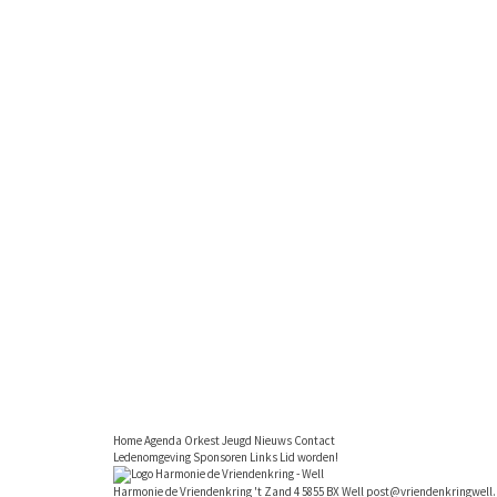
Home
Agenda
Orkest
Jeugd
Nieuws
Contact
Ledenomgeving
Sponsoren
Links
Lid worden!
Harmonie de Vriendenkring
't Zand 4
5855 BX Well
post@vriendenkringwell.