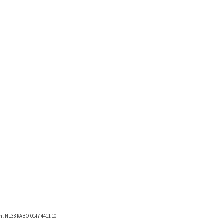
nl
NL33 RABO 0147 4411 10