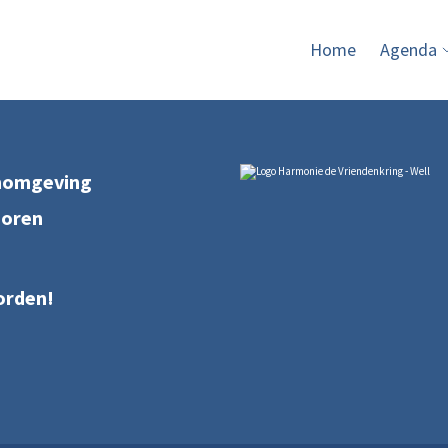
Home
Agenda
nomgeving
soren
orden!